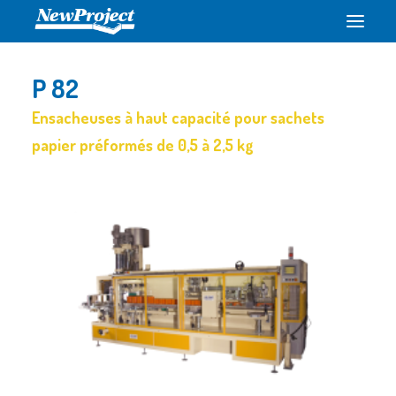
P 82
HOME
Ensacheuses à haut capacité pour sachets
ENTREPRISE
papier préformés de 0,5 à 2,5 kg
PRODUITS
ÉVÉNEMENTS
CONTACTEZ-NOUS
FRANÇAIS
+39 0541 758644