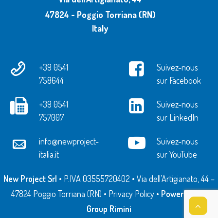
47824 - Poggio Torriana (RN)
Italy
+39 0541
Suivez-nous
758644
sur Facebook
+39 0541
Suivez-nous
757007
sur LinkedIn
info@newproject-
Suivez-nous
italia.it
sur YouTube
New Project Srl
• P.IVA 03555720402 • Via dell’Artigianato, 44 –
47824 Poggio Torriana (RN) •
Privacy Policy
•
Powered by
Q
Group Rimini