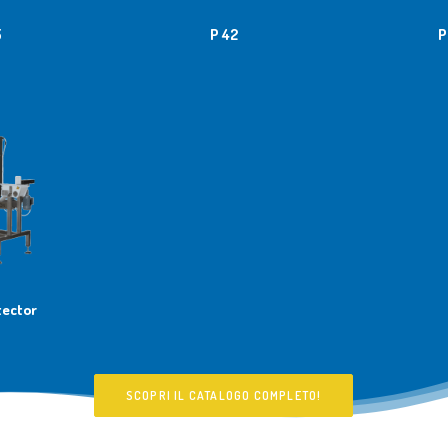
5
P 42
P
tector
SCOPRI IL CATALOGO COMPLETO!