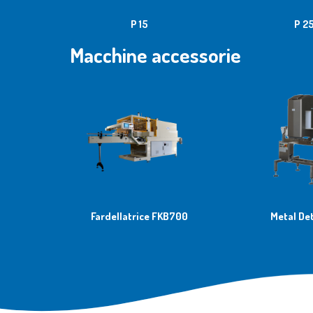
P 15
P 2
Macchine accessorie
Fardellatrice FKB700
Metal De