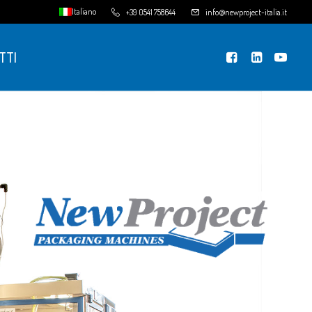
Italiano
+39 0541 758644
info@newproject-italia.it
TTI