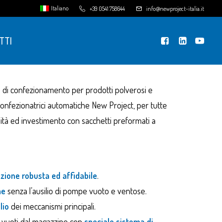
Italiano
+39 0541 758644
info@newproject-italia.it
TTI
a di confezionamento per prodotti polverosi e
Confezionatrici automatiche New Project, per tutte
lità ed investimento con sacchetti preformati a
zione robusta ed affidabile
.
me
senza l’ausilio di pompe vuoto e ventose.
lio
dei meccanismi principali.
 vuoti dal magazzino con
speciale sistema di