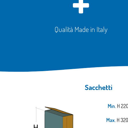
Qualità Made in Italy
Sacchetti
Min.
H 22
Max.
H 320