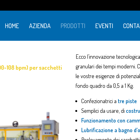
HOME
AZIENDA
PRODOTTI
EVENTI
CONTA
Ecco l’innovazione tecnologic
granulari dei tempi moderni. 
100-108 bpm) per sacchetti
le vostre esigenze di potenzia
fondo quadro da 0,5 a 1 Kg.
Confezionatrici a
tre piste
Semplici da usare, di
costru
Funzionamento con cam
Lubrificazione a bagno d’o
Prelevamento dei sacchetti